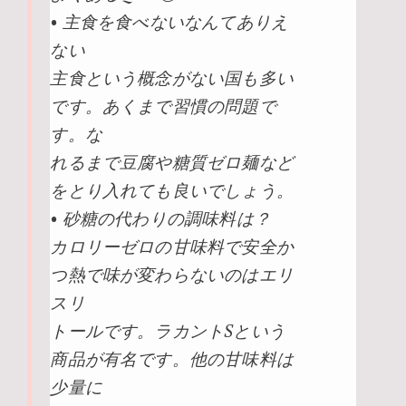
• 主食を食べないなんてありえ
ない
主食という概念がない国も多い
です。あくまで習慣の問題で
す。な
れるまで豆腐や糖質ゼロ麺など
をとり入れても良いでしょう。
• 砂糖の代わりの調味料は？
カロリーゼロの甘味料で安全か
つ熱で味が変わらないのはエリ
スリ
トールです。ラカントSという
商品が有名です。他の甘味料は
少量に