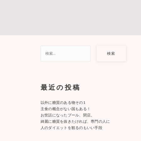
検
索:
最近の投稿
以外に糖質のある物その1
主食の概念がない国もある！
お世話になったプール、閉店。
綺麗に糖質を抜きたければ、専門の人に
人のダイエットを観るのもいい手段