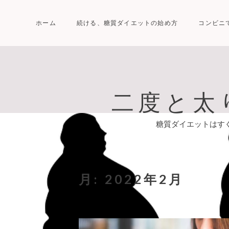
Skip
to
ホーム
続ける、糖質ダイエットの始め方
コンビニ
content
二度と太
糖質ダイエットはす
月:
2022年2月