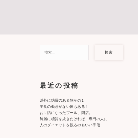
検
索:
最近の投稿
以外に糖質のある物その1
主食の概念がない国もある！
お世話になったプール、閉店。
綺麗に糖質を抜きたければ、専門の人に
人のダイエットを観るのもいい手段