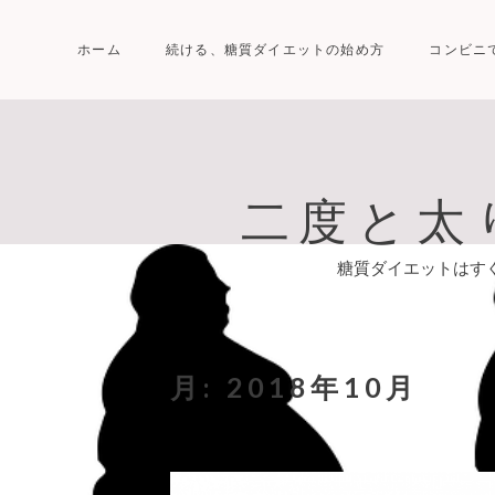
Skip
to
ホーム
続ける、糖質ダイエットの始め方
コンビニ
content
二度と太
糖質ダイエットはす
月:
2018年10月